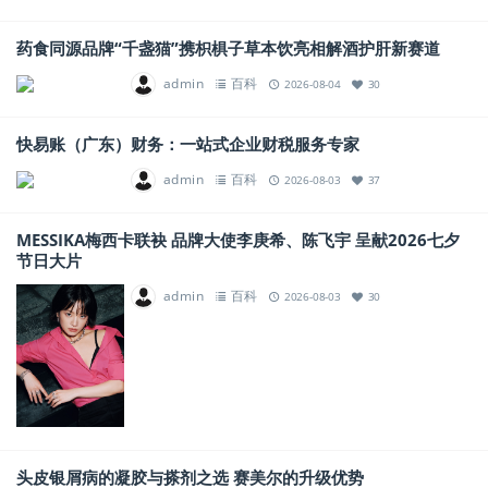
药食同源品牌“千盏猫”携枳椇子草本饮亮相解酒护肝新赛道
admin
百科
2026-08-04
30
快易账（广东）财务：一站式企业财税服务专家
admin
百科
2026-08-03
37
MESSIKA梅西卡联袂 品牌大使李庚希、陈飞宇 呈献2026七夕
节日大片
admin
百科
2026-08-03
30
头皮银屑病的凝胶与搽剂之选 赛美尔的升级优势